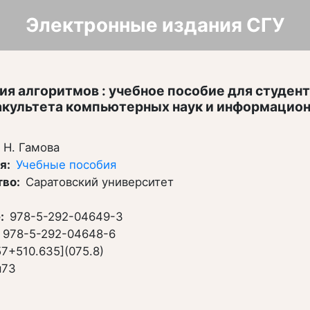
Электронные издания СГУ
ия алгоритмов : учебное пособие для студе
акультета компьютерных наук и информацио
. Н. Гамова
ия
Учебные пособия
тво
Саратовский университет
e
978-5-292-04649-3
978-5-292-04648-6
57+510.635](075.8)
я73