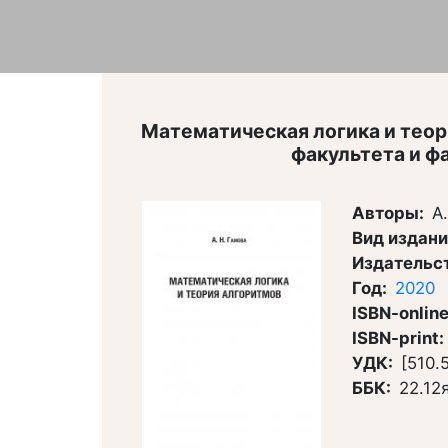
Перейти
к
основному
содержанию
Математическая логика и теор
факультета и ф
Авторы
А
Вид издан
Издательс
Год
2020
ISBN-onlin
ISBN-print
УДК
[510.
ББК
22.12