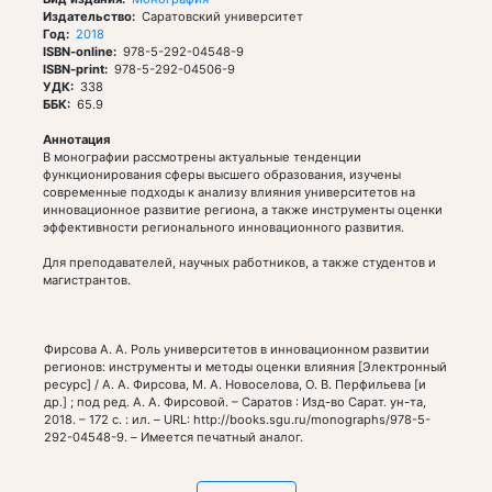
Издательство
Саратовский университет
Год
2018
ISBN-online
978-5-292-04548-9
ISBN-print
978-5-292-04506-9
УДК
338
ББК
65.9
Аннотация
В монографии рассмотрены актуальные тенденции
функционирования сферы высшего образования, изучены
современные подходы к анализу влияния университетов на
инновационное развитие региона, а также инструменты оценки
эффективности регионального инновационного развития.
Для преподавателей, научных работников, а также студентов и
магистрантов.
Фирсова А. А. Роль университетов в инновационном развитии
регионов: инструменты и методы оценки влияния [Электронный
ресурс] / А. А. Фирсова, М. А. Новоселова, О. В. Перфильева [и
др.] ; под ред. А. А. Фирсовой. – Саратов : Изд-во Сарат. ун-та,
2018. – 172 с. : ил. – URL: http://books.sgu.ru/monographs/978-5-
292-04548-9. – Имеется печатный аналог.