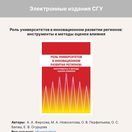
Перейти
к
Электронные издания СГУ
основному
содержанию
Роль университетов в инновационном развитии регионов:
инструменты и методы оценки влияния
Авторы
А. А. Фирсова, М. А. Новоселова, О. В. Перфильева, О. С.
Балаш, Е. В. Огурцова
Вид издания
Монография