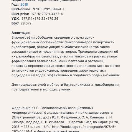
Год
2018
ISBN-online
978-5-292-04474-1
ISBN-print
978-5-292-04457-4
УДК
577.114+579.22+579.26
ББК
28.072
Аннотация
В монографии обобщены сведения о структурно-
функциональных особенностях гликополимеров поверхности
ризобактерий, реализующих симбиотические (в том числе
ассоциативные) отношения партнеров. Приведены сведения об
их разнообразии, свойствах, участии гликанов на разных этапах
формирования взаимоотношений бактерий и растений,
показаны перспективы их возможного использования в качестве
антагонистов эндотоксинов, приведены характеристики
подходов и методов, эффективных в подобного рода изысканиях.
Для исследователей в области бактериохимии и гликобиологии,
преподавателей и молодых ученых.
Федоненко Ю. П. Гликополимеры ассоциативных
микроорганизмов : фундаментальные и прикладные аспекты
[Электронный ресурс] / Ю. П. Федоненко, С. А. Коннова, Е. Н.
Сигида ; под ред. В. В. Игнатова . – Саратов : Изд-во Сарат. ун-та,
2018. – 128 с. : ил. – URL: http://books.sgu.ru/monographs/978-5-
292-04474-1. – Имеется печатный аналог.