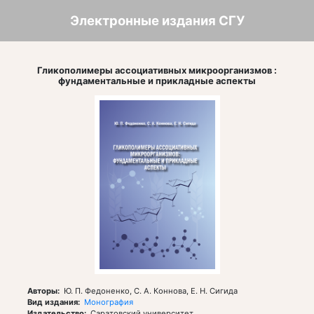
Перейти
к
Электронные издания СГУ
основному
содержанию
Гликополимеры ассоциативных микроорганизмов :
фундаментальные и прикладные аспекты
Авторы
Ю. П. Федоненко, С. А. Коннова, Е. Н. Сигида
Вид издания
Монография
Издательство
Саратовский университет